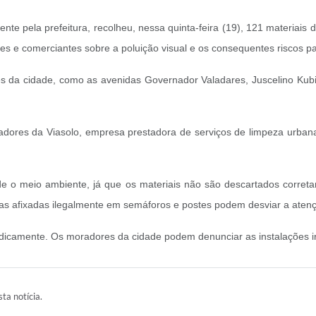
e pela prefeitura, recolheu, nessa quinta-feira (19), 121 materiais de
es e comerciantes sobre a poluição visual e os consequentes riscos p
res da cidade, como as avenidas Governador Valadares, Juscelino Kubi
radores da Viasolo, empresa prestadora de serviços de limpeza urban
gride o meio ambiente, já que os materiais não são descartados corr
aixas afixadas ilegalmente em semáforos e postes podem desviar a aten
camente. Os moradores da cidade podem denunciar as instalações irre
ta notícia.