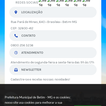
REDES SOCIAIS
LOCALIZAÇÃO
Rua Pará de Minas, 640 • Brasileia • Betim-MG
CEP: 32600-412
CONTATO
0800 256 3236
ATENDIMENTO
Atendimento de segunda-feira a sexta-feira das 9h às 17h
NEWSLETTER
Cadastre-se e receba nossas novidades!
Versão do Sistema:
3.5.3 - 19/06/2026
Prefeitura Municipal de Betim - MG e os cookies:
Portal atualizado em:
07/08/2026 12:05
Dados Abertos
nosso site usa cookies para melhorar a sua