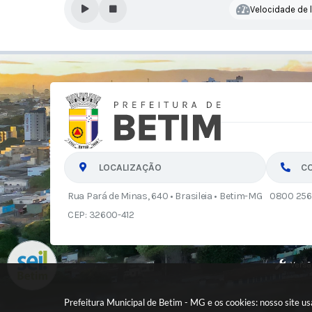
Velocidade de l
LOCALIZAÇÃO
C
Rua Pará de Minas, 640 • Brasileia • Betim-MG
0800 256
CEP: 32600-412
Versã
Prefeitura Municipal de Betim - MG e os cookies: nosso site 