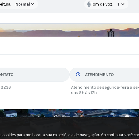
eitura:
Tom de voz:
ONTATO
ATENDIMENTO
 3236
Atendimento de segunda-feira a sex
das 9h às 17h
o do Sistema:
3.5.3 - 19/06/2026
Portal atualizado em:
06/08/2026 16:15
Dado
usa cookies para melhorar a sua experiência de navegação. Ao continuar você c