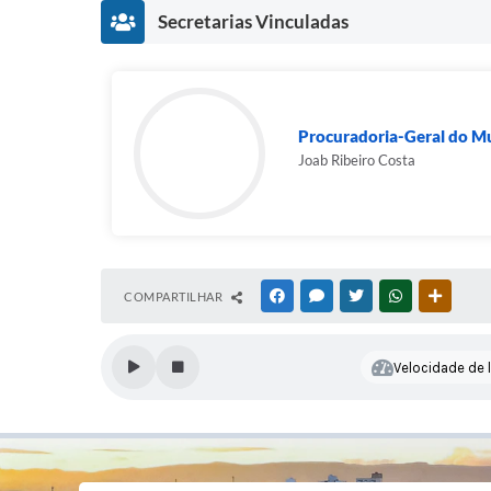
Secretarias Vinculadas
Procuradoria-Geral do Mu
Joab Ribeiro Costa
COMPARTILHAR
FACEBOOK
MESSENGER
TWITTER
WHATSAPP
OUTRAS
Velocidade de l