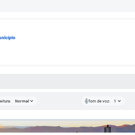
nicípio
 MÍDIAS
eitura:
Tom de voz: