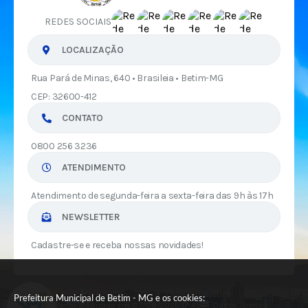
REDES SOCIAIS
LOCALIZAÇÃO
Rua Pará de Minas, 640 • Brasileia • Betim-MG
CEP: 32600-412
CONTATO
0800 256 3236
ATENDIMENTO
Atendimento de segunda-feira a sexta-feira das 9h às 17h
NEWSLETTER
Cadastre-se e receba nossas novidades!
Versão do Sistema:
3.5.3 - 19/06/2026
Prefeitura Municipal de Betim - MG e os cookies:
Portal atualizado em:
07/08/2026 17:45
Dados Abertos