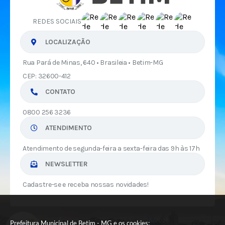
REDES SOCIAIS
LOCALIZAÇÃO
Rua Pará de Minas, 640 • Brasileia • Betim-MG
CEP: 32600-412
CONTATO
0800 256 3236
ATENDIMENTO
Atendimento de segunda-feira a sexta-feira das 9h às 17h
NEWSLETTER
Cadastre-se e receba nossas novidades!
Versão do Sistema:
3.5.3 - 19/06/2026
Prefeitura Municipal de Betim - MG e os cookies: