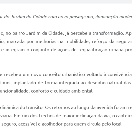
or do Jardim da Cidade com novo paisagismo, iluminação modern
, no bairro Jardim da Cidade, já percebe a transformação. Ap
, marcada por melhorias na mobilidade, reforço da seguranç
 e integram o conjunto de ações de requalificação urbana pr
que recebeu um novo conceito urbanístico voltado à convivênci
ínuo, implantado de forma integrada ao desenho natural das á
funcionalidade, conforto e cuidado ambiental.
âmica do trânsito. Os retornos ao longo da avenida foram re
viária. Em um dos trechos de maior inclinação da via, o cantei
eguro, acessível e acolhedor para quem circula pelo local.