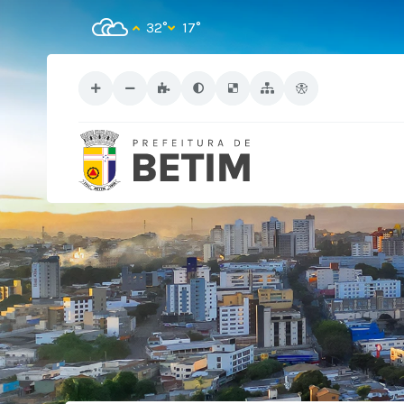
32°
17°