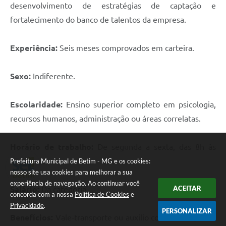
desenvolvimento de estratégias de captação e
fortalecimento do banco de talentos da empresa.
Experiência:
Seis meses comprovados em carteira.
Sexo:
Indiferente.
Escolaridade:
Ensino superior completo em psicologia,
recursos humanos, administração ou áreas correlatas.
Horário de trabalho:
De segunda a sexta, das 8h às
17h48.
Prefeitura Municipal de Betim - MG e os cookies:
nosso site usa cookies para melhorar a sua
experiência de navegação. Ao continuar você
ACEITAR
Salário:
Da categoria.
concorda com a nossa
Política de Cookies
e
Privacidade
.
PERSONALIZAR
Benefícios:
Vale-transporte ou auxilio combustível, vale-