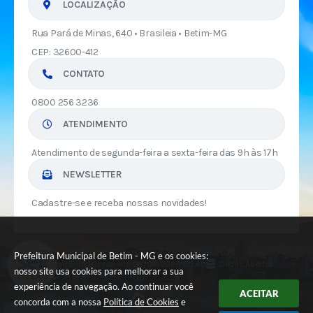
LOCALIZAÇÃO
Rua Pará de Minas, 640 • Brasileia • Betim-MG
CEP: 32600-412
CONTATO
0800 256 3236
ATENDIMENTO
Atendimento de segunda-feira a sexta-feira das 9h às 17h
NEWSLETTER
Cadastre-se e receba nossas novidades!
Versão do Sistema:
3.5.3 - 19/06/2026
Prefeitura Municipal de Betim - MG e os cookies:
Portal atualizado em:
08/08/2026 00:49
Dados Abertos
nosso site usa cookies para melhorar a sua
experiência de navegação. Ao continuar você
ACEITAR
concorda com a nossa
Política de Cookies
e