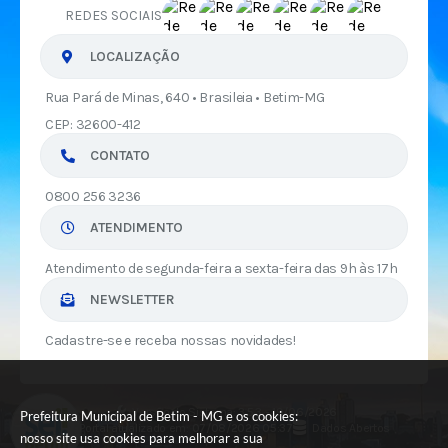
REDES SOCIAIS
LOCALIZAÇÃO
Rua Pará de Minas, 640 • Brasileia • Betim-MG
CEP: 32600-412
CONTATO
0800 256 3236
ATENDIMENTO
Atendimento de segunda-feira a sexta-feira das 9h às 17h
NEWSLETTER
Cadastre-se e receba nossas novidades!
Versão do Sistema:
3.5.3 - 19/06/2026
Prefeitura Municipal de Betim - MG e os cookies:
Portal atualizado em:
07/08/2026 05:37
Dados Abertos
nosso site usa cookies para melhorar a sua