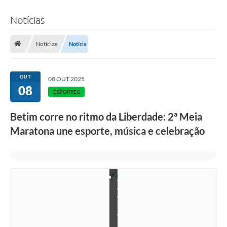
é
d
i
Notícias
t
o
F
Notícias
Notícia
o
t
o
s
OUT
08 OUT 2025
:
08
T
ESPORTES
a
r
Betim corre no ritmo da Liberdade: 2ª Meia
d
i
Maratona une esporte, música e celebração
m
P
r
o
d
u
ç
õ
e
s
/
D