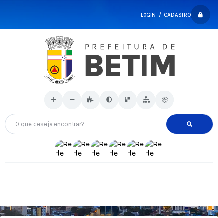
LOGIN / CADASTRO
O que deseja encontrar?
C
r