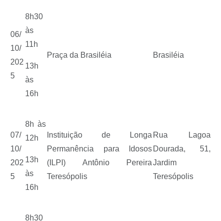
8h30
às
06/
11h
10/
Praça da Brasiléia
Brasiléia
202
13h
5
às
16h
8h às
07/
Instituição de Longa
Rua Lagoa
12h
10/
Permanência para Idosos
Dourada, 51,
13h
202
(ILPI) Antônio Pereira
Jardim
às
5
Teresópolis
Teresópolis
16h
8h30