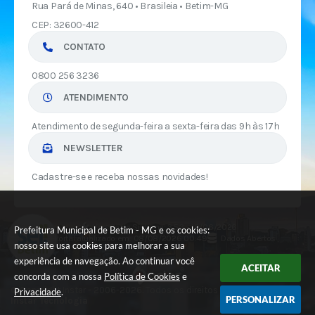
Rua Pará de Minas, 640 • Brasileia • Betim-MG
CEP: 32600-412
CONTATO
0800 256 3236
ATENDIMENTO
Atendimento de segunda-feira a sexta-feira das 9h às 17h
NEWSLETTER
Cadastre-se e receba nossas novidades!
Versão do Sistema:
3.5.3 - 19/06/2026
Prefeitura Municipal de Betim - MG e os cookies:
Portal atualizado em:
08/08/2026 00:49
Dados Abertos
nosso site usa cookies para melhorar a sua
experiência de navegação. Ao continuar você
ACEITAR
concorda com a nossa
Política de Cookies
e
© Copyright Instar - 2006-2026. Todos os direitos reservados -
Privacidade
.
PERSONALIZAR
Instar Tecnologia