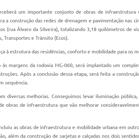
receberá um importante conjunto de obras de infraestrutura 
ara a construção das redes de drenagem e pavimentação nas cinc
s (rua Álvaro da Silveira), totalizando 3,18 quilômetros de vi
, Transportes e Trânsito (Ecos).
ça à estrutura das residências, conforto e mobilidade para os
ado às margens da rodovia MG-060, será implantado um compl
truções. Após a conclusão dessa etapa, será feita a construção
em sequência.
 diversas melhorias. Conseguimos levar iluminação pública, 
e obras de infraestrutura que vão melhorar consideravelment
cluiu as obras de infraestrutura e mobilidade urbana em outro
ão, além da construção de sarjetas e calçadas nos dois sentid