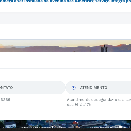
começa a ser instalada na Avenida das Américas; serviço integra pro
ONTATO
ATENDIMENTO
 3236
Atendimento de segunda-feira a sex
das 9h às 17h
o do Sistema:
3.5.3 - 19/06/2026
Portal atualizado em:
07/08/2026 15:40
Dado