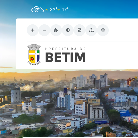
32°
17°