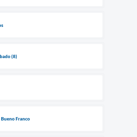
os
bado (8)
o Bueno Franco