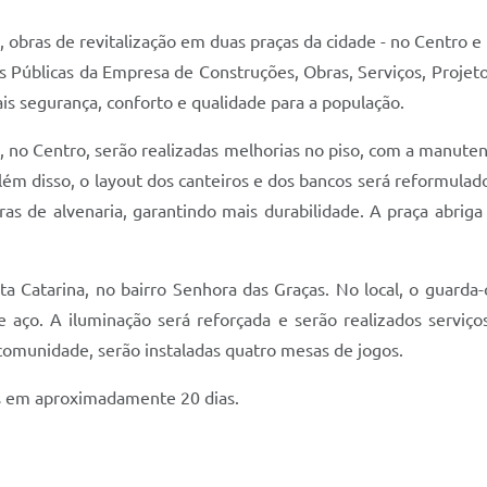
4), obras de revitalização em duas praças da cidade - no Centro 
Públicas da Empresa de Construções, Obras, Serviços, Projetos
ais segurança, conforto e qualidade para a população.
z, no Centro, serão realizadas melhorias no piso, com a manuten
 Além disso, o layout dos canteiros e dos bancos será reformul
ras de alvenaria, garantindo mais durabilidade. A praça abrig
a Catarina, no bairro Senhora das Graças. No local, o guarda-c
 aço. A iluminação será reforçada e serão realizados serviço
a comunidade, serão instaladas quatro mesas de jogos.
as em aproximadamente 20 dias.