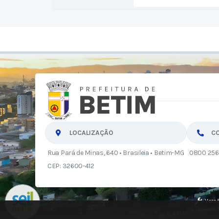
LOCALIZAÇÃO
C
Rua Pará de Minas, 640 • Brasileia • Betim-MG
0800 256
CEP: 32600-412
Vers