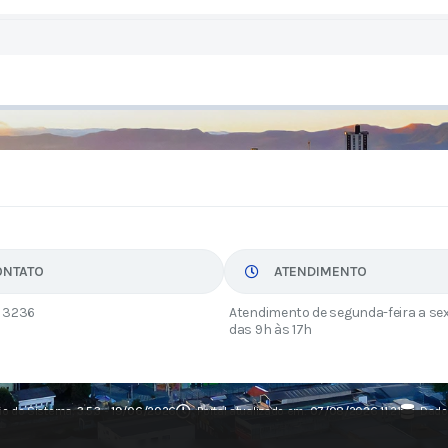
ONTATO
ATENDIMENTO
 3236
Atendimento de segunda-feira a sex
das 9h às 17h
ão do Sistema:
3.5.3 - 19/06/2026
Portal atualizado em:
07/08/2026 11:21
Dado