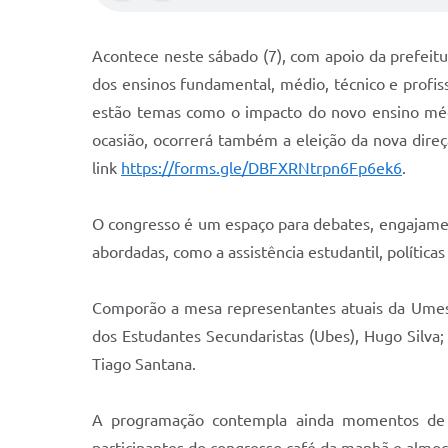
Acontece neste sábado (7), com apoio da prefeit
dos ensinos fundamental, médio, técnico e profiss
estão temas como o impacto do novo ensino médio
ocasião, ocorrerá também a eleição da nova dire
link
https://forms.gle/DBFXRNtrpn6Fp6ek6
.
O congresso é um espaço para debates, engajamen
abordadas, como a assistência estudantil, polític
Comporão a mesa representantes atuais da Umes B
dos Estudantes Secundaristas (Ubes), Hugo Silva;
Tiago Santana.
A programação contempla ainda momentos de l