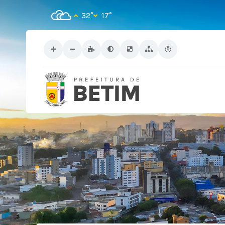
32°
17°