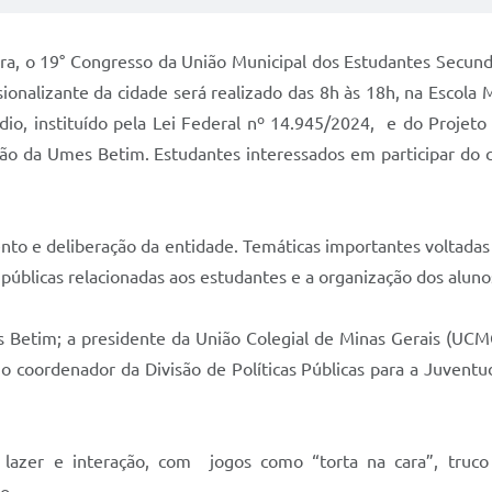
ura, o 19° Congresso da União Municipal dos Estudantes Secund
ionalizante da cidade será realizado das 8h às 18h, na Escola 
, instituído pela Lei Federal nº 14.945/2024, e do Projeto 
ção da Umes Betim. Estudantes interessados em participar do
to e deliberação da entidade. Temáticas importantes voltadas 
as públicas relacionadas aos estudantes e a organização dos alu
etim; a presidente da União Colegial de Minas Gerais (UCMG),
 o coordenador da Divisão de Políticas Públicas para a Juven
azer e interação, com jogos como “torta na cara”, truco 