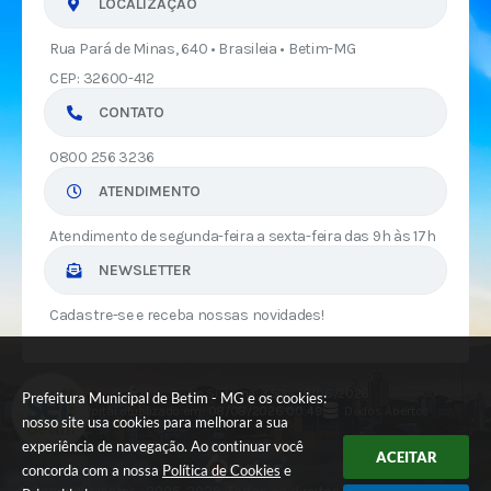
LOCALIZAÇÃO
Rua Pará de Minas, 640 • Brasileia • Betim-MG
CEP: 32600-412
CONTATO
0800 256 3236
ATENDIMENTO
Atendimento de segunda-feira a sexta-feira das 9h às 17h
NEWSLETTER
Cadastre-se e receba nossas novidades!
Versão do Sistema:
3.5.3 - 19/06/2026
Prefeitura Municipal de Betim - MG e os cookies:
Portal atualizado em:
08/08/2026 00:49
Dados Abertos
nosso site usa cookies para melhorar a sua
experiência de navegação. Ao continuar você
ACEITAR
concorda com a nossa
Política de Cookies
e