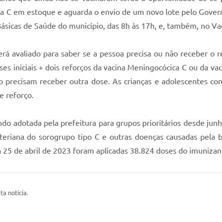
a C em estoque e aguarda o envio de um novo lote pelo Govern
Básicas de Saúde do município, das 8h às 17h, e, também, no 
será avaliado para saber se a pessoa precisa ou não receber o
es iniciais + dois reforços da vacina Meningocócica C ou da 
o precisam receber outra dose. As crianças e adolescentes c
e reforço.
ndo adotada pela prefeitura para grupos prioritários desde ju
teriana do sorogrupo tipo C e outras doenças causadas pela b
a 25 de abril de 2023 foram aplicadas 38.824 doses do imuniza
ta notícia.