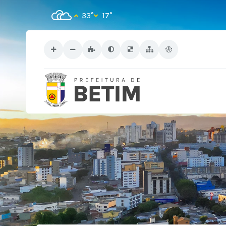
33°
17°