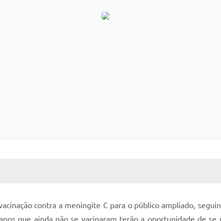
 MÍDIAS
RECEBA NOTÍCIAS
vacinação contra a meningite C para o público ampliado, segui
anos que ainda não se vacinaram terão a oportunidade de se p