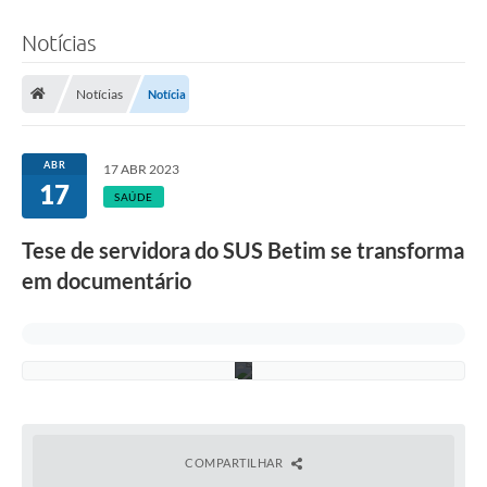
c
i
Notícias
p
a
r
a
Notícias
Notícia
m
d
o
d
ABR
17 ABR 2023
o
17
c
SAÚDE
u
m
Tese de servidora do SUS Betim se transforma
e
n
em documentário
t
á
r
i
o
COMPARTILHAR