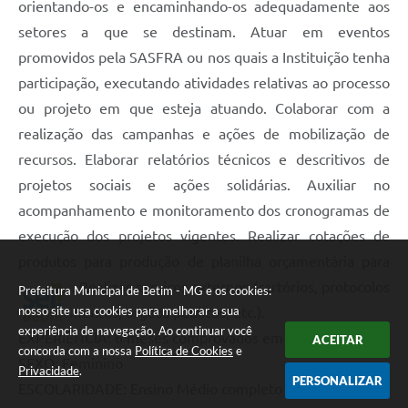
orientando-os e encaminhando-os adequadamente aos
setores a que se destinam. Atuar em eventos
promovidos pela SASFRA ou nos quais a Instituição tenha
participação, executando atividades relativas ao processo
ou projeto em que esteja atuando. Colaborar com a
realização das campanhas e ações de mobilização de
recursos. Elaborar relatórios técnicos e descritivos de
projetos sociais e ações solidárias. Auxiliar no
acompanhamento e monitoramento dos cronogramas de
execução dos projetos vigentes. Realizar cotações de
produtos para produção de planilha orçamentária para
projetos. Realizar serviços externos (cartórios, protocolos
Prefeitura Municipal de Betim - MG e os cookies:
nosso site usa cookies para melhorar a sua
de documentos, órgãos públicos, etc.).
experiência de navegação. Ao continuar você
EXPERIÊNCIA: 6 meses comprovados em carteira
ACEITAR
concorda com a nossa
Política de Cookies
e
SEXO: Feminino
Privacidade
.
PERSONALIZAR
ESCOLARIDADE: Ensino Médio completo