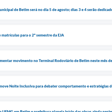
unicipal de Betim será no dia 5 de agosto; dias 3 e 4 serão dedica
e matrículas para o 2º semestre da EJA
umentar movimento no Terminal Rodoviário de Betim neste mês de
omove Noite Inclusiva para debater comportamento e estratégias 
a UFMG em Betim e prefeitura planeja início das obras ainda nest