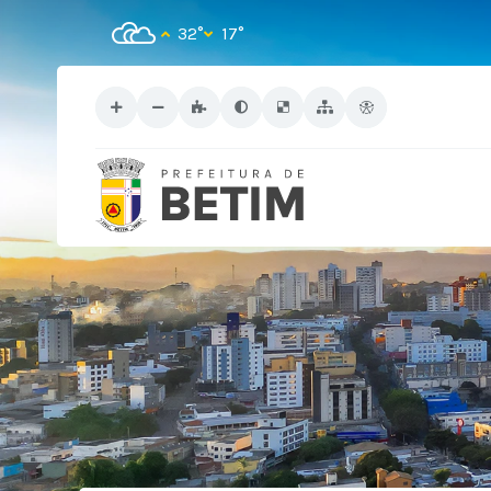
32°
17°