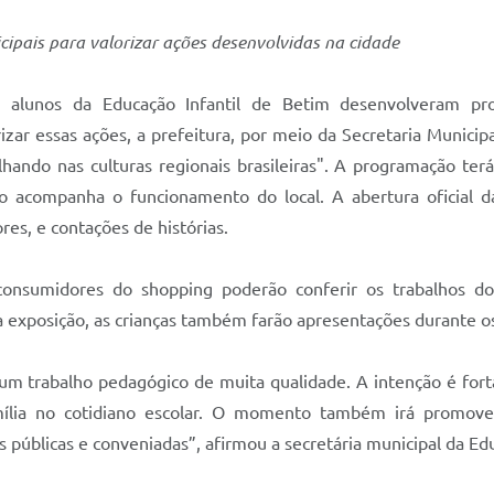
ipais para valorizar ações desenvolvidas na cidade
 alunos da Educação Infantil de Betim desenvolveram proj
zar essas ações, a prefeitura, por meio da Secretaria Munici
lhando nas culturas regionais brasileiras". A programação terá
 acompanha o funcionamento do local. A abertura oficial da
ores, e contações de histórias.
/consumidores do shopping poderão conferir os trabalhos 
da exposição, as crianças também farão apresentações durante o
m trabalho pedagógico de muita qualidade. A intenção é fortal
mília no cotidiano escolar. O momento também irá promove
s públicas e conveniadas”, afirmou a secretária municipal da E