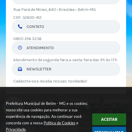
Rua Pará de Minas, 640 • Brasileia • Betim-MG
CEP: 32600-412
CONTATO
0800 256 3236
ATENDIMENTO
Atendimento de segunda-feira a sexta-feira das 9h às 17h
NEWSLETTER
Cadastre-se e receba nossas novidades!
Versão do Sistema:
3.5.3 - 19/06/2026
Prefeitura Municipal de Betim - MG e os cookies:
Portal atualizado em:
05/08/2026 22:12
Dados Abertos
nosso site usa cookies para melhorar a sua
experiência de navegação. Ao continuar você
ACEITAR
concorda com a nossa
Política de Cookies
e
© Copyright Instar - 2006-2026. Todos os direitos reservados -
Privacidade
.