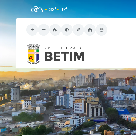
32°
17°