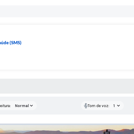
Saúde (SMS)
 MÍDIAS
eitura:
Tom de voz: