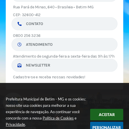
Rua Pará de Minas, 640 • Brasileia • Betim-MG
CEP: 32600-412
CONTATO
0800 256 3236
ATENDIMENTO
Atendimento de segunda-feira a sexta-feira das 9h às 17h
NEWSLETTER
Cadastre-se e receba nossas novidades!
Versão do Sistema:
3.5.3 - 19/06/2026
Prefeitura Municipal de Betim - MG e os cookies:
Portal atualizado em:
05/08/2026 22:12
Dados Abertos
nosso site usa cookies para melhorar a sua
experiência de navegação. Ao continuar você
ACEITAR
concorda com a nossa
Política de Cookies
e
© Copyright Instar - 2006-2026. Todos os direitos reservados -
Privacidade
.
PERSONALIZAR
Instar Tecnologia