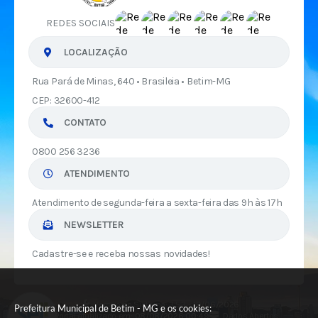
REDES SOCIAIS
LOCALIZAÇÃO
Rua Pará de Minas, 640 • Brasileia • Betim-MG
CEP: 32600-412
CONTATO
0800 256 3236
ATENDIMENTO
Atendimento de segunda-feira a sexta-feira das 9h às 17h
NEWSLETTER
Cadastre-se e receba nossas novidades!
Versão do Sistema:
3.5.3 - 19/06/2026
Prefeitura Municipal de Betim - MG e os cookies:
Portal atualizado em:
08/08/2026 00:49
Dados Abertos