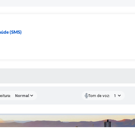
Saúde (SMS)
 MÍDIAS
eitura:
Tom de voz: