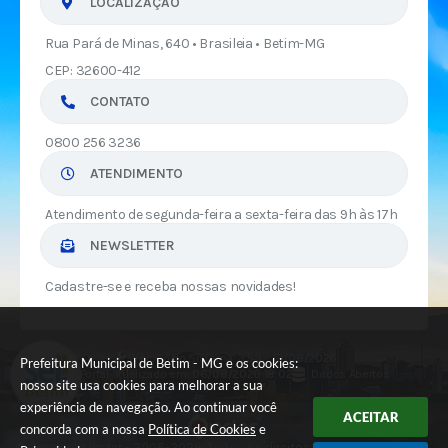
LOCALIZAÇÃO
Rua Pará de Minas, 640 • Brasileia • Betim-MG
CEP: 32600-412
CONTATO
0800 256 3236
ATENDIMENTO
Atendimento de segunda-feira a sexta-feira das 9h às 17h
NEWSLETTER
Cadastre-se e receba nossas novidades!
Versão do Sistema:
3.5.3 - 19/06/2026
Prefeitura Municipal de Betim - MG e os cookies:
Portal atualizado em:
06/08/2026 18:02
Dados Abertos
nosso site usa cookies para melhorar a sua
experiência de navegação. Ao continuar você
ACEITAR
concorda com a nossa
Política de Cookies
e
© Copyright Instar - 2006-2026. Todos os direitos reservados -