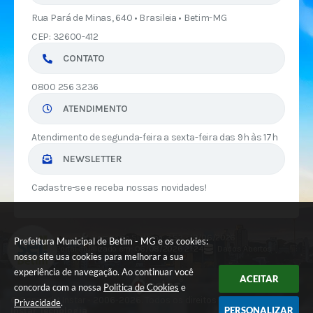
Rua Pará de Minas, 640 • Brasileia • Betim-MG
CEP: 32600-412
CONTATO
0800 256 3236
ATENDIMENTO
Atendimento de segunda-feira a sexta-feira das 9h às 17h
NEWSLETTER
Cadastre-se e receba nossas novidades!
Versão do Sistema:
3.5.3 - 19/06/2026
Prefeitura Municipal de Betim - MG e os cookies:
Portal atualizado em:
06/08/2026 21:24
Dados Abertos
nosso site usa cookies para melhorar a sua
experiência de navegação. Ao continuar você
ACEITAR
concorda com a nossa
Política de Cookies
e
© Copyright Instar - 2006-2026. Todos os direitos reservados -
Privacidade
.
PERSONALIZAR
Instar Tecnologia