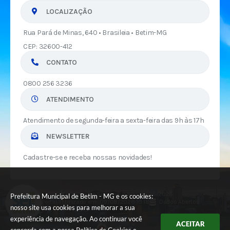
LOCALIZAÇÃO
Rua Pará de Minas, 640 • Brasileia • Betim-MG
CEP: 32600-412
CONTATO
0800 256 3236
ATENDIMENTO
Atendimento de segunda-feira a sexta-feira das 9h às 17h
NEWSLETTER
Cadastre-se e receba nossas novidades!
Versão do Sistema:
3.5.3 - 19/06/2026
Prefeitura Municipal de Betim - MG e os cookies:
Portal atualizado em:
09/08/2026 10:18
Dados Abertos
nosso site usa cookies para melhorar a sua
experiência de navegação. Ao continuar você
ACEITAR