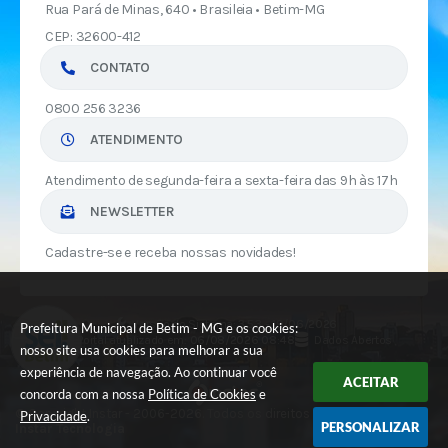
Rua Pará de Minas, 640 • Brasileia • Betim-MG
CEP: 32600-412
CONTATO
0800 256 3236
ATENDIMENTO
Atendimento de segunda-feira a sexta-feira das 9h às 17h
NEWSLETTER
Cadastre-se e receba nossas novidades!
Versão do Sistema:
3.5.3 - 19/06/2026
Prefeitura Municipal de Betim - MG e os cookies:
Portal atualizado em:
06/08/2026 08:48
Dados Abertos
nosso site usa cookies para melhorar a sua
experiência de navegação. Ao continuar você
ACEITAR
concorda com a nossa
Política de Cookies
e
© Copyright Instar - 2006-2026. Todos os direitos reservados -
Privacidade
.
PERSONALIZAR
Instar Tecnologia