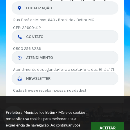
LOCALIZAÇÃO
Rua Pará de Minas, 640 • Brasileia • Betim-MG
CEP: 32600-412
CONTATO
0800 256 3236
ATENDIMENTO
Atendimento de segunda-feira a sexta-feira das 9h às 17h
NEWSLETTER
Cadastre-se e receba nossas novidades!
Versão do Sistema:
3.5.3 - 19/06/2026
Prefeitura Municipal de Betim - MG e os cookies:
Portal atualizado em:
08/08/2026 00:49
Dados Abertos
nosso site usa cookies para melhorar a sua
experiência de navegação. Ao continuar você
ACEITAR