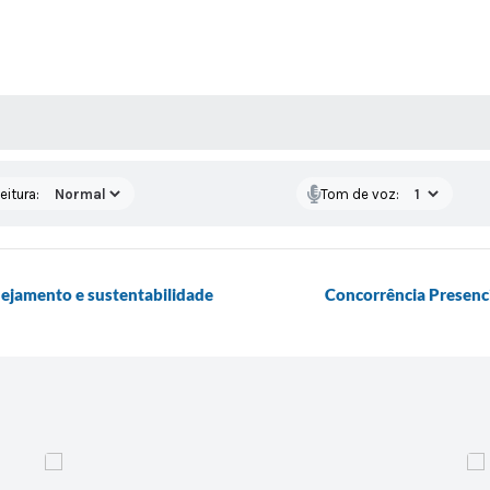
 MÍDIAS
eitura:
Tom de voz:
nejamento e sustentabilidade
Concorrência Presenci