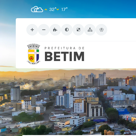
32°
17°