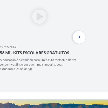
24/02/2026
11/02/202
58 MIL KITS ESCOLARES GRATUITOS
PASSE 
A educação é o caminho para um futuro melhor, e Betim
Com o Pass
segue investindo em quem mais importa: seus
garantido 
estudantes. Mais de 58 ...
deslocamen