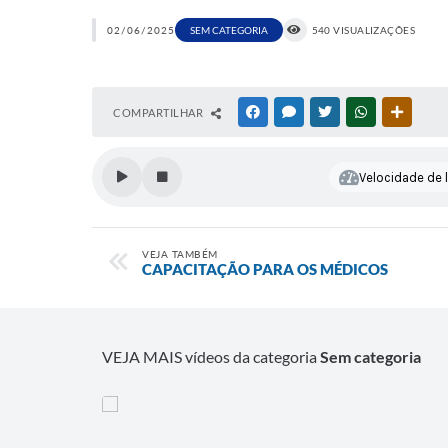
02/06/2025
SEM CATEGORIA
540 VISUALIZAÇÕES
COMPARTILHAR
FACEBOOK
MESSENGER
TWITTER
WHATSAPP
OUTRAS
Velocidade de l
VEJA TAMBÉM
CAPACITAÇÃO PARA OS MÉDICOS
VEJA MAIS vídeos da categoria
Sem categoria