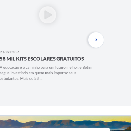
24/02/2026
11/02/202
58 MIL KITS ESCOLARES GRATUITOS
PASSE 
A educação é o caminho para um futuro melhor, e Betim
Com o Pass
segue investindo em quem mais importa: seus
garantido 
estudantes. Mais de 58 ...
deslocamen