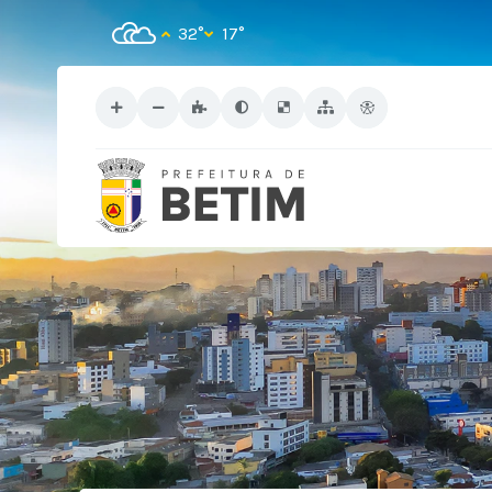
32°
17°