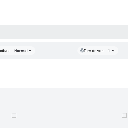
 MÍDIAS
eitura:
Tom de voz: