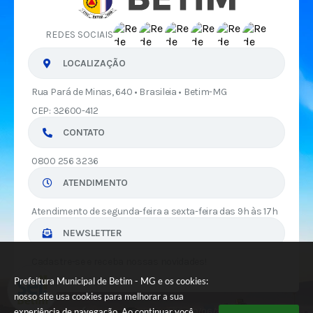
REDES SOCIAIS
LOCALIZAÇÃO
Rua Pará de Minas, 640 • Brasileia • Betim-MG
CEP: 32600-412
CONTATO
0800 256 3236
ATENDIMENTO
Atendimento de segunda-feira a sexta-feira das 9h às 17h
NEWSLETTER
Cadastre-se e receba nossas novidades!
Prefeitura Municipal de Betim - MG e os cookies:
nosso site usa cookies para melhorar a sua
experiência de navegação. Ao continuar você
Versão do Sistema:
3.5.3 - 19/06/2026