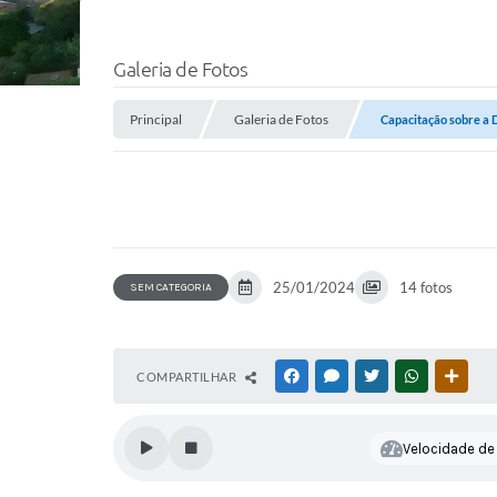
Galeria de Fotos
Principal
Galeria de Fotos
Capacitação sobre a
25/01/2024
14 fotos
SEM CATEGORIA
COMPARTILHAR
FACEBOOK
MESSENGER
TWITTER
WHATSAPP
OUTR
Velocidade de l