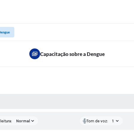
 Dengue
Capacitação sobre a Dengue
AS MÍDIAS
eitura:
Tom de voz: