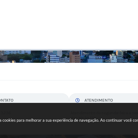
ONTATO
ATENDIMENTO
 3236
Atendimento de segunda-feira a sex
das 9h às 17h
usa cookies para melhorar a sua experiência de navegação. Ao continuar você c