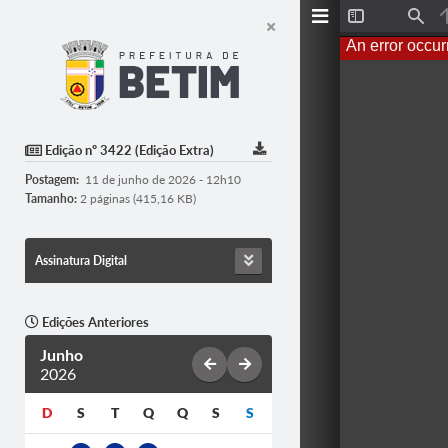
T
F
o
i
An error occur
g
n
g
d
l
e
S
i
d
Edição nº 3422 (Edição Extra)
e
b
Postagem:
11 de junho de 2026 - 12h10
a
r
Tamanho:
2 páginas (415,16 KB)
Assinatura Digital
Edições Anteriores
Junho
2026
D
S
T
Q
Q
S
S