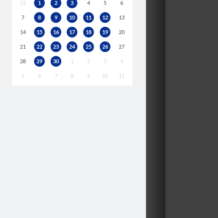
31
1
2
3
4
5
6
7
8
9
10
11
12
13
14
15
16
17
18
19
20
21
22
23
24
25
26
27
28
29
30
1
2
3
4
5
6
7
8
9
10
11