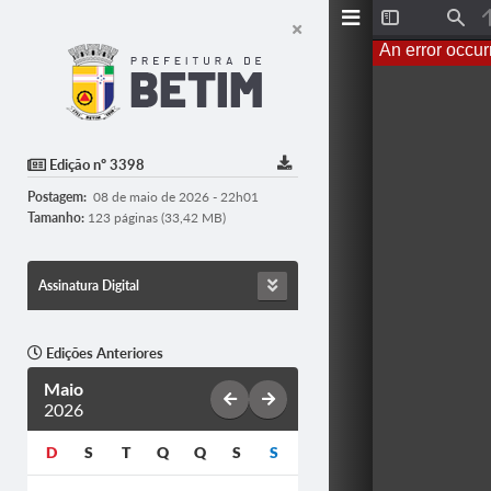
T
F
o
i
An error occur
g
n
g
d
l
e
S
i
d
Edição nº 3398
e
b
Postagem:
08 de maio de 2026 - 22h01
a
r
Tamanho:
123 páginas (33,42 MB)
Assinatura Digital
Edições Anteriores
Maio
2026
D
S
T
Q
Q
S
S