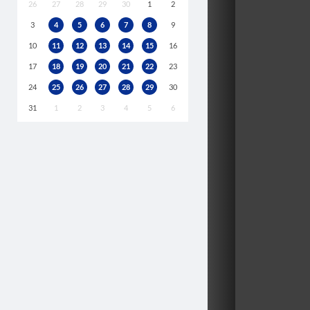
26
27
28
29
30
1
2
3
4
5
6
7
8
9
10
11
12
13
14
15
16
17
18
19
20
21
22
23
24
25
26
27
28
29
30
31
1
2
3
4
5
6