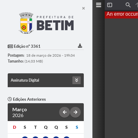
T
F
o
i
An error occur
g
n
g
d
l
e
S
i
d
Edição nº 3361
e
b
Postagem:
18 de março de 2026 - 19h34
a
r
Tamanho:
(14,03 MB)
Assinatura Digital
Edições Anteriores
Março
2026
D
S
T
Q
Q
S
S