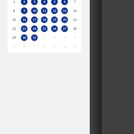
1
2
3
4
5
6
7
8
9
10
11
12
13
14
15
16
17
18
19
20
21
22
23
24
25
26
27
28
29
30
31
1
2
3
4
5
6
7
8
9
10
11