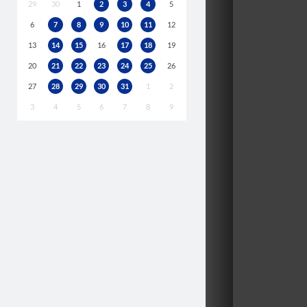
29
30
1
2
3
4
5
6
7
8
9
10
11
12
13
14
15
16
17
18
19
20
21
22
23
24
25
26
27
28
29
30
31
1
2
3
4
5
6
7
8
9