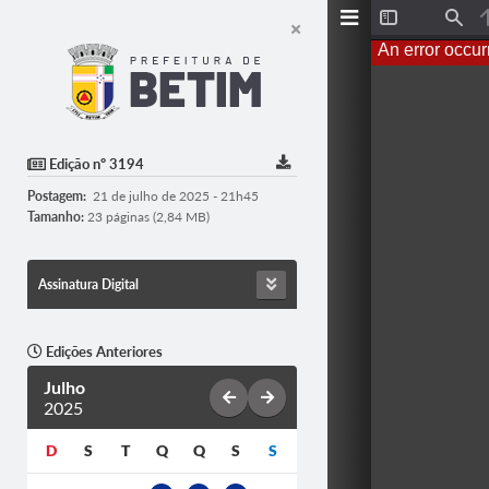
T
F
o
i
An error occur
g
n
g
d
l
e
S
i
d
Edição nº 3194
e
b
Postagem:
21 de julho de 2025 - 21h45
a
r
Tamanho:
23 páginas (2,84 MB)
Assinatura Digital
Edições Anteriores
Julho
2025
D
S
T
Q
Q
S
S