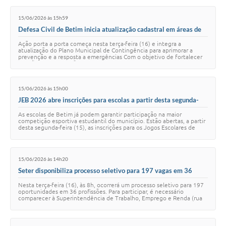
15/06/2026 às 15h59
Defesa Civil de Betim inicia atualização cadastral em áreas de
risco da regional Teresópolis
Ação porta a porta começa nesta terça-feira (16) e integra a
atualização do Plano Municipal de Contingência para aprimorar a
prevenção e a resposta a emergências Com o objetivo de fortalecer
as ações de prevenção e aprim…
15/06/2026 às 15h00
JEB 2026 abre inscrições para escolas a partir desta segunda-
feira
As escolas de Betim já podem garantir participação na maior
competição esportiva estudantil do município. Estão abertas, a partir
desta segunda-feira (15), as inscrições para os Jogos Escolares de
Betim (JEB 2026), que p…
15/06/2026 às 14h20
Seter disponibiliza processo seletivo para 197 vagas em 36
profissões nesta terça-feira (16)
Nesta terça-feira (16), às 8h, ocorrerá um processo seletivo para 197
oportunidades em 36 profissões. Para participar, é necessário
comparecer à Superintendência de Trabalho, Emprego e Renda (rua
Tito Pedrosa, 55, no Ang…