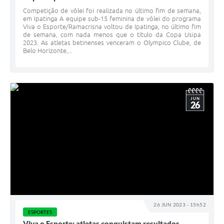
Competição de vôlei foi realizada no último fim de semana,
em Ipatinga A equipe sub-15 feminina de vôlei do programa
Viva o Esporte/Ramacrisna voltou de Ipatinga, no último fim
de semana, com nada menos que o título da Copa Usipa
2023. As atletas betinenses venceram o Olympico Clube, de
Belo Horizonte,...
JUN
26
26 JUN 2023 - 15h52
ESPORTES
Viva o Esporte: atletas conquistam resultados