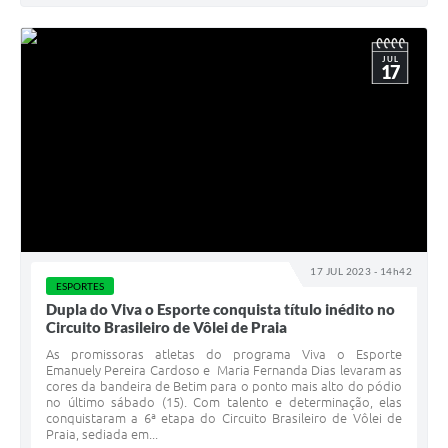
JUL
17
17 JUL 2023 - 14h42
ESPORTES
Dupla do Viva o Esporte conquista título inédito no
Circuito Brasileiro de Vôlei de Praia
As promissoras atletas do programa Viva o Esporte
Emanuely Pereira Cardoso e Maria Fernanda Dias levaram as
cores da bandeira de Betim para o ponto mais alto do pódio
no último sábado (15). Com talento e determinação, elas
conquistaram a 6ª etapa do Circuito Brasileiro de Vôlei de
Praia, sediada em...