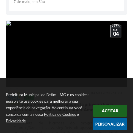
7 de maio, em São...
MAI
04
04 MAI 2023 - 14h04
Prefeitura Municipal de Betim - MG e os cookies:
ESPORTES
nosso site usa cookies para melhorar a sua
Piloto do Viva o Esporte conquista primeiro lugar
experiência de navegação. Ao continuar você
das Copas Sul-Americana e Latino-Americana de
ACEITAR
concorda com a nossa
Política de Cookies
e
Bicicross
Privacidade
.
O atleta de bicicross do programa Viva o
PERSONALIZAR
Esporte/Ramacrisna Wesley Reis ultrapassou as fronteiras
brasileiras e subiu ao pódio duas vezes no último fim de