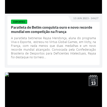
13 JUN 2023 - 14h27
ESPORTES
Paratleta de Betim conquista ouro e novo recorde
mundial em competição na França
A paratleta betinense Raysa Mendonça, aluna do programa
Viva o Esporte, estreou no Virtus Global Games, em Vichy, na
França, com nada menos que duas medalhas e um novo
recorde mundial alcançado. Convocada pela Confederação
Brasileira de Desportos para Deficientes Intelectuais, Raysa
foi destaque no torneio...
JUN
13