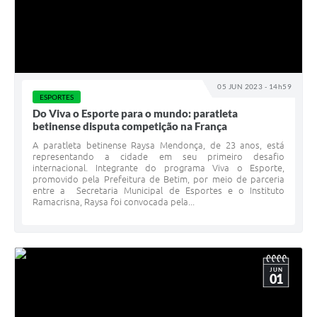
05 JUN 2023 - 14h59
ESPORTES
Do Viva o Esporte para o mundo: paratleta
betinense disputa competição na França
A paratleta betinense Raysa Mendonça, de 23 anos, está
representando a cidade em seu primeiro desafio
internacional. Integrante do programa Viva o Esporte,
promovido pela Prefeitura de Betim, por meio de parceria
entre a Secretaria Municipal de Esportes e o Instituto
Ramacrisna, Raysa foi convocada pela...
JUN
01