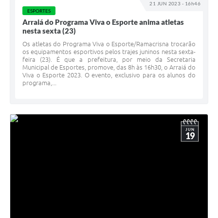
21 JUN 2023 - 16h46
ESPORTES
Arraiá do Programa Viva o Esporte anima atletas
nesta sexta (23)
Os atletas do Programa Viva o Esporte/Ramacrisna trocarão
os equipamentos esportivos pelos trajes juninos nesta sexta-
feira (23). É que a prefeitura, por meio da Secretaria
Municipal de Esportes, promove, das 8h às 16h30, o Arraiá do
Viva o Esporte 2023. O evento, exclusivo para os alunos do
programa,...
JUN
19