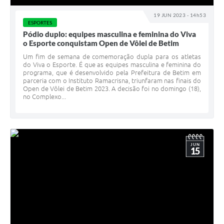
19 JUN 2023 - 14h53
ESPORTES
Pódio duplo: equipes masculina e feminina do Viva
o Esporte conquistam Open de Vôlei de Betim
Um fim de semana de comemoração dupla para os atletas
do Viva o Esporte. É que as equipes masculina e feminina do
programa, que é desenvolvido pela Prefeitura de Betim em
parceria com o Instituto Ramacrisna, triunfaram nas finais do
Open de Vôlei de Betim 2023. A decisão foi no domingo (18),
no Complexo...
JUN
15