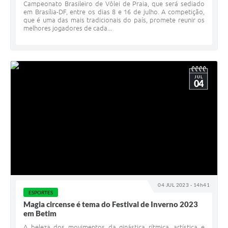
Campeonato Brasileiro de Vôlei de Praia, que será sediado
em Brasília-DF, entre os dias 8 e 16 de julho. A competição,
que é uma das mais tradicionais do país, promete reunir os
melhores jogadores de cada...
JUL
04
04 JUL 2023 - 14h41
ESPORTES
Magia circense é tema do Festival de Inverno 2023
em Betim
A beleza dos movimentos da ginástica rítmica, artística e