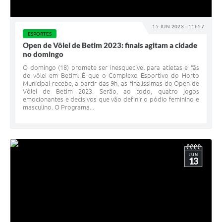
15 JUN 2023 - 11h57
ESPORTES
Open de Vôlei de Betim 2023: finais agitam a cidade
no domingo
O domingo (18) promete ser inesquecível para atletas e fãs
de vôlei em Betim. É que o Complexo Esportivo do Horto
Municipal recebe, a partir das 9h, as finalíssimas do Open de
Vôlei de Betim 2023. Serão, ao todo, quatro jogos
emocionantes e decisivos que vão definir o pódio feminino e
masculino. O Programa...
JUN
13