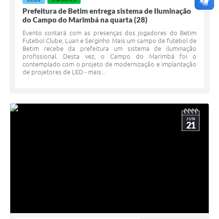
Prefeitura de Betim entrega sistema de Iluminação
do Campo do Marimbá na quarta (28)
Evento contará com as presenças dos jogadores do Betim
Futebol Clube, Luan e Serginho Mais um campo de futebol de
Betim recebe da prefeitura um sistema de iluminação
profissional. Desta vez, o Campo do Marimbá foi o
contemplado com o projeto de modernização e implantação
de projetores de LED - mais...
JUN
21