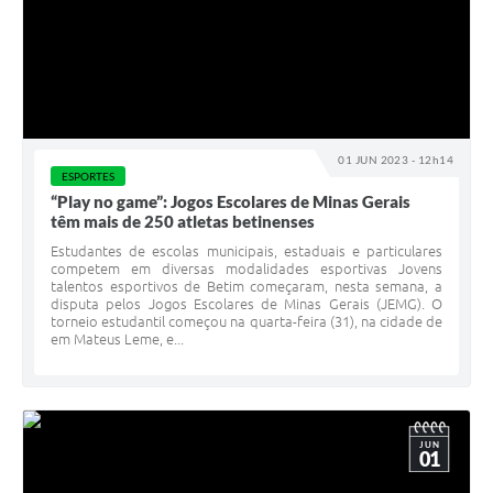
01 JUN 2023 - 12h14
ESPORTES
“Play no game”: Jogos Escolares de Minas Gerais
têm mais de 250 atletas betinenses
Estudantes de escolas municipais, estaduais e particulares
competem em diversas modalidades esportivas Jovens
talentos esportivos de Betim começaram, nesta semana, a
disputa pelos Jogos Escolares de Minas Gerais (JEMG). O
torneio estudantil começou na quarta-feira (31), na cidade de
em Mateus Leme, e...
JUN
01