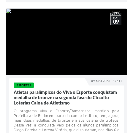
MAI
09
09 MAI 2023 - 17h17
ESPORTES
Atletas paralímpicos do Viva o Esporte conquistam
medalha de bronze na segunda fase do Circuito
Loterias Caixa de Atletismo
O programa Viva o Esporte/Ramacrisna, mantido pela
Prefeitura de Betim em parceria com o instituto, tem, agora,
mais duas medalhas de bronze em sua galeria de troféus.
Dessa vez, a conquista veio pelos os alunos paralímpicos
Diego Pereira e Lorena Vitória, que disputaram, nos dias 6 e