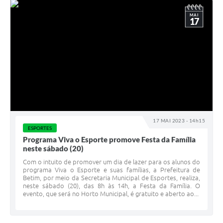
MAI
17
17 MAI 2023 - 14h15
ESPORTES
Programa Viva o Esporte promove Festa da Família
neste sábado (20)
Com o intuito de promover um dia de lazer para os alunos do
programa Viva o Esporte e suas famílias, a Prefeitura de
Betim, por meio da Secretaria Municipal de Esportes, realiza,
neste sábado (20), das 8h às 14h, a Festa da Família. O
evento, que será no Horto Municipal, é gratuito e aberto ao...