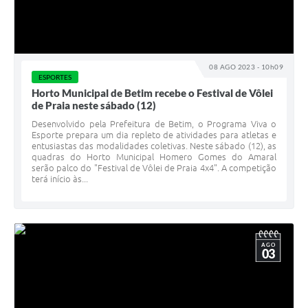
08 AGO 2023 - 10h09
ESPORTES
Horto Municipal de Betim recebe o Festival de Vôlei
de Praia neste sábado (12)
Desenvolvido pela Prefeitura de Betim, o Programa Viva o
Esporte prepara um dia repleto de atividades para atletas e
entusiastas das modalidades coletivas. Neste sábado (12), as
quadras do Horto Municipal Homero Gomes do Amaral
serão palco do "Festival de Vôlei de Praia 4x4". A competição
terá início às...
AGO
03