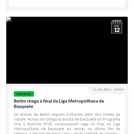
JUL
12
12 JUL 2023 - 17h04
ESPORTES
Betim chega à final da Liga Metropolitana de
Basquete
Os atletas de Betim seguem brilhando além dos limites da
cidade. Alunos da categoria adulta de basquete do Programa
Viva o Esporte (PVE) conquistaram vaga na final da Liga
Metropolitana de Basquete ao vencer, no último fim de
semana, a equipe de Nova Lima - atual campeã do torneio -