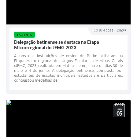
13 JUN 2023 - 13h59
ESPORTES
Delegação betinense se destaca na Etapa
Microrregional do JEMG 2023
Alunos das instituições de ensino de Betim brilharam na
Etapa Microrregional dos Jogos Escolares de Minas Gerais
(JEMG) 2023, realizada em Mateus Leme, entre os dias 30 de
maio e 4 de junho. A delegação betinense, composta por
estudantes de escolas municipais, estaduais e particulares,
conquistou medalhas de...
JUN
05