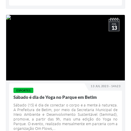
JUL
13
13 JUL 2023 - 14h23
ESPORTES
Sábado é dia de Yoga no Parque em Betim
Sábado (15) é dia de conectar o corpo e a mente à natureza.
A Prefeitura de Betim, por meio da Secretaria Municipal de
Meio Ambiente e Desenvolvimento Sustentável (Semmad),
promove, a partir das 9h, mais uma edição do Yoga no
Parque. O evento, realizado mensalmente em parceria com a
organização Om Flows,...