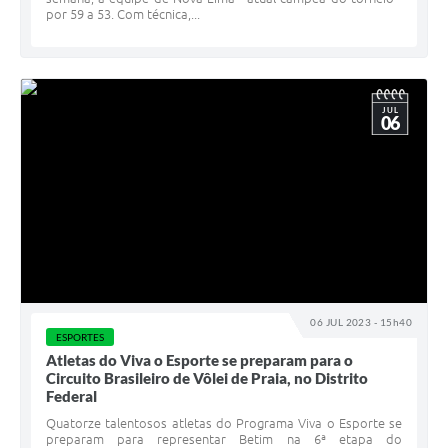
por 59 a 53. Com técnica,...
JUL
06
06 JUL 2023 - 15h40
ESPORTES
Atletas do Viva o Esporte se preparam para o
Circuito Brasileiro de Vôlei de Praia, no Distrito
Federal
Quatorze talentosos atletas do Programa Viva o Esporte se
preparam para representar Betim na 6ª etapa do