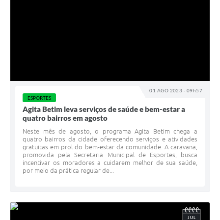
01 AGO 2023 - 09h57
ESPORTES
Agita Betim leva serviços de saúde e bem-estar a
quatro bairros em agosto
Neste mês de agosto, o programa Agita Betim chega a
quatro bairros da cidade oferecendo serviços e atividades
gratuitas em prol do bem-estar da comunidade. A caravana,
promovida pela Secretaria Municipal de Esportes, busca
incentivar os moradores a cuidarem melhor de sua saúde,
por meio da prática regular de...
JUL