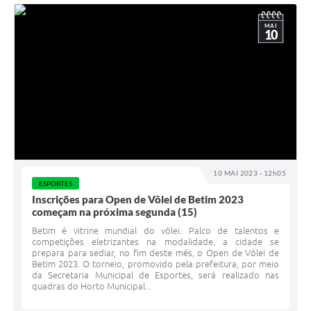
MAI
10
10 MAI 2023 - 12h05
ESPORTES
Inscrições para Open de Vôlei de Betim 2023
começam na próxima segunda (15)
Betim é vitrine mundial do vôlei. Palco de talentos e
competições eletrizantes na modalidade, a cidade se
prepara para sediar, no fim deste mês, o Open de Vôlei de
Betim 2023. O torneio, promovido pela prefeitura, por meio
da Secretaria Municipal de Esportes, será realizado nas
quadras do Horto Municipal...