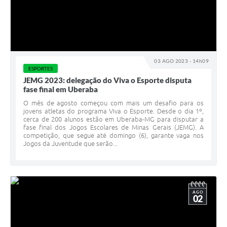
03 AGO 2023 - 14h09
ESPORTES
JEMG 2023: delegação do Viva o Esporte disputa
fase final em Uberaba
O mês de agosto começou com mais um desafio para os
jovens atletas do programa Viva o Esporte. Desde o dia 1º,
cerca de 200 alunos estão em Uberaba-MG para disputar a
fase final dos Jogos Escolares de Minas Gerais (JEMG). A
competição, que segue até domingo (6), garante vaga nos
Jogos da Juventude que serão...
AGO
02