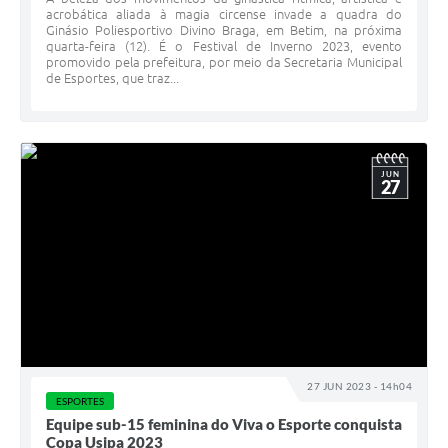
acrobática aliada à magia circense invade a quadra do
Ginásio Poliesportivo Divino Braga, em Betim, na próxima
quarta-feira (12). É o Festival de Inverno 2023, evento
promovido pela prefeitura, por meio da Secretaria Municipal
de Esportes, que traz...
JUN
27
27 JUN 2023 - 14h04
ESPORTES
Equipe sub-15 feminina do Viva o Esporte conquista
Copa Usipa 2023