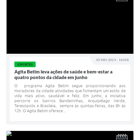
30 MAI 2023 - 16h08
ESPORTES
Agita Betim leva ações de saúde e bem-estar a
quatro pontos da cidade em junho
O programa Agita Betim segue proporcionando aos
moradores da cidade atividades que fomentam um estilo de
vida mais ativo, saudável e feliz. Em junho, a iniciativa
percorre os bairros Bandeirinhas, Arquipélago Verde,
Teresópolis e Brasileia, sempre às quintas-feiras, das 8h às
12h. O Agita Betim oferece...