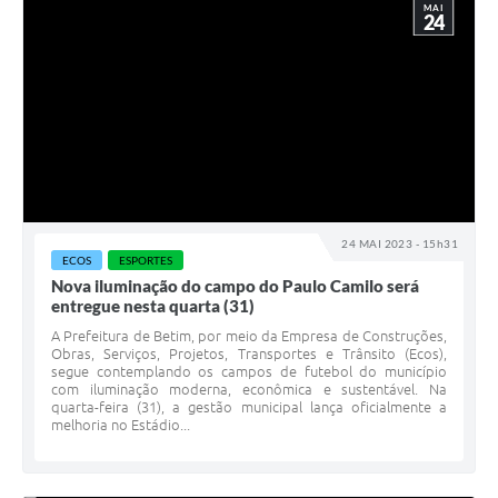
MAI
24
24 MAI 2023 - 15h31
ECOS
ESPORTES
Nova iluminação do campo do Paulo Camilo será
entregue nesta quarta (31)
A Prefeitura de Betim, por meio da Empresa de Construções,
Obras, Serviços, Projetos, Transportes e Trânsito (Ecos),
segue contemplando os campos de futebol do município
com iluminação moderna, econômica e sustentável. Na
quarta-feira (31), a gestão municipal lança oficialmente a
melhoria no Estádio...