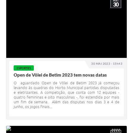
MAI
30
30 MAI 2023 - 15h43
ESPORTES
Open de Vôlei de Betim 2023 tem novas datas
O aguardado Open de Vôlei de Betim 2023 já começou
levando às quadras do Horto Municipal partidas disputadas
e eletrizantes. A competição, que conta com 12 equipes -
quatro femininas e oito masculinas -, foi estendida por mais
um fim de semana. Além das disputas nos dias 3 e 4 de
junho, os jogos finais...