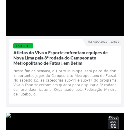
02 AGO 2023 - 13h33
ESPORTES
Atletas do Viva o Esporte enfrentam equipes de
Nova Lima pela 8ª rodada do Campeonato
Metropolitano de Futsal, em Betim
Neste fim de semana, o Horto Municipal será palco de dois
importantes jogos do Campeonato Metropolitano de Futsal.
No sábado (5), as categorias sub-11 e sub-17 do programa
Viva o Esporte entram em quadra para disputar a 8ª rodada
da fase classificatória. Organizado pela Federação Mineira
de Futebol, o...
AGO
01