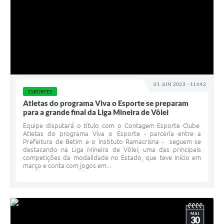
01 JUN 2023 - 11h42
ESPORTES
Atletas do programa Viva o Esporte se preparam
para a grande final da Liga Mineira de Vôlei
Equipe disputará o título com o Contagem Esporte Clube
Atletas do programa Viva o Esporte - parceria entre a
Prefeitura de Betim e o Instituto Ramacrisna - seguem se
destacando na Liga Mineira de Vôlei, uma das principais
competições da modalidade no Estado, que teve início em
março e conta com jogos em...
MAI
30