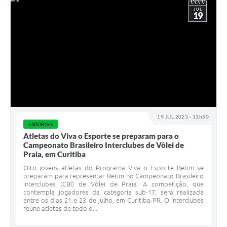
JUL
19
19 JUL 2023 - 13h50
ESPORTES
Atletas do Viva o Esporte se preparam para o
Campeonato Brasileiro Interclubes de Vôlei de
Praia, em Curitiba
Oito jovens atletas do Programa Viva o Esporte Betim se
preparam para representar Betim no Campeonato Brasileiro
Interclubes (CBI) de Vôlei de Praia. A competição, que
contempla jogadores da categoria sub-17, será realizada
entre os dias 21 e 23 de julho, em Curitiba-PR. O Interclubes
reúne atletas de todo o...