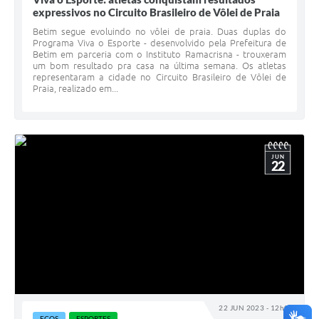
expressivos no Circuito Brasileiro de Vôlei de Praia
Betim segue evoluindo no vôlei de praia. Duas duplas do
Programa Viva o Esporte - desenvolvido pela Prefeitura de
Betim em parceria com o Instituto Ramacrisna - trouxeram
um bom resultado pra casa na última semana. Os atletas
representaram a cidade no Circuito Brasileiro de Vôlei de
Praia, realizado em...
JUN
22
22 JUN 2023 - 12h08
ECOS
ESPORTES