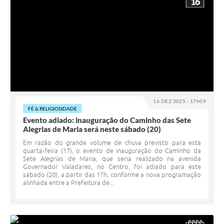
16
16 DEZ 2025 - 17h09
FÉ & RELIGIOSIDADE
Evento adiado: inauguração do Caminho das Sete
Alegrias de Maria será neste sábado (20)
Em razão do grande volume de chuva previsto para esta
quarta-feira (17), o evento de inauguração do Caminho da
Sete Alegrias de Maria, que seria realizado na avenida
Governador Valadares, no Centro, foi adiado para este
sábado (20), a partir das 17h, conforme a nova programação
alinhada entre a Prefeitura de...