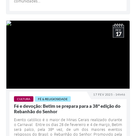
comunidades...
FEV
17
17 FEV 2025 - 14h46
CULTURA
FÉ & RELIGIOSIDADE
Fé e devoção: Betim se prepara para a 38ª edição do
Rebanhão do Senhor
Evento católico é o maior de Minas Gerais realizado durante
o Carnaval Entre os dias 28 de fevereiro e 4 de março, Betim
será palco, pela 38ª vez, de um dos maiores eventos
religiosos do Brasil: o Rebanhão do Senhor. Promovido pela