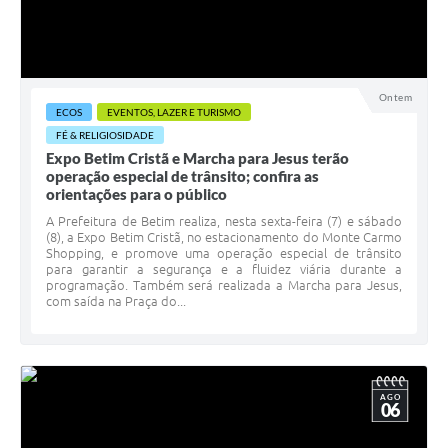
Ontem
ECOS
EVENTOS, LAZER E TURISMO
FÉ & RELIGIOSIDADE
Expo Betim Cristã e Marcha para Jesus terão
operação especial de trânsito; confira as
orientações para o público
A Prefeitura de Betim realiza, nesta sexta-feira (7) e sábado
(8), a Expo Betim Cristã, no estacionamento do Monte Carmo
Shopping, e promove uma operação especial de trânsito
para garantir a segurança e a fluidez viária durante a
programação. Também será realizada a Marcha para Jesus,
com saída na Praça do...
AGO
06