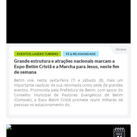
Ontem
EVENTOS, LAZER E TURISMO
FÉ & RELIGIOSIDADE
Grande estrutura e atrações nacionais marcam a
Expo Betim Cristã e a Marcha para Jesus, neste fim
de semana
Betim vive, nesta sexta-feira (7) e sábado (8), mais um
importante capítulo de sua retomada como sede de grandes
eventos. Promovida pela Prefeitura de Betim, com apoio do
Conselho Municipal de Pastores Evangélicos de Betim
(Compeb), a Expo Betim Cristã promete reunir milhares de
pessoas no estacionamento do...
DEZ