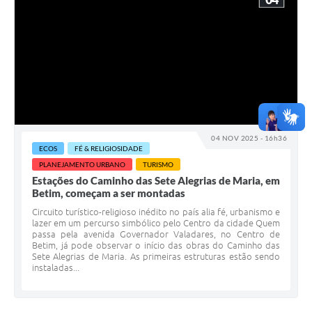
04 NOV 2025 - 16h36
ECOS
FÉ & RELIGIOSIDADE
PLANEJAMENTO URBANO
TURISMO
Estações do Caminho das Sete Alegrias de Maria, em
Betim, começam a ser montadas
Circuito turístico-religioso inédito no país alia fé, urbanismo e
lazer em um percurso simbólico pelo Centro da cidade Quem
passa pela avenida Governador Valadares, no Centro de
Betim, já pode observar o início das obras do Caminho das
Sete Alegrias de Maria. As primeiras estruturas estão sendo
instaladas...