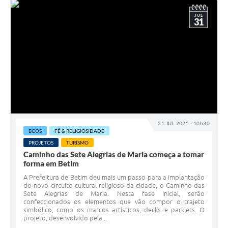
JUL
31
31 JUL 2025 - 10h30
ECOS
FÉ & RELIGIOSIDADE
PROJETOS
TURISMO
Caminho das Sete Alegrias de Maria começa a tomar
forma em Betim
A Prefeitura de Betim deu mais um passo para a implantação
do novo circuito cultural-religioso da cidade, o Caminho das
Sete Alegrias de Maria. Nesta fase inicial, serão
confeccionados os elementos que vão compor o trajeto
simbólico, como os marcos artísticos, decks e parklets. O
projeto, desenvolvido pela...