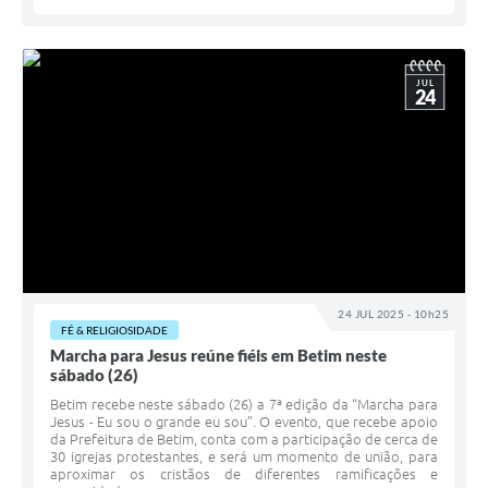
JUL
24
24 JUL 2025 - 10h25
FÉ & RELIGIOSIDADE
Marcha para Jesus reúne fiéis em Betim neste
sábado (26)
Betim recebe neste sábado (26) a 7ª edição da “Marcha para
Jesus - Eu sou o grande eu sou”. O evento, que recebe apoio
da Prefeitura de Betim, conta com a participação de cerca de
30 igrejas protestantes, e será um momento de união, para
aproximar os cristãos de diferentes ramificações e