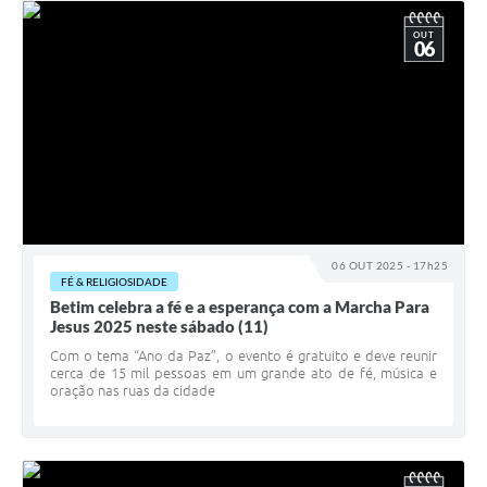
OUT
06
06 OUT 2025 - 17h25
FÉ & RELIGIOSIDADE
Betim celebra a fé e a esperança com a Marcha Para
Jesus 2025 neste sábado (11)
Com o tema “Ano da Paz”, o evento é gratuito e deve reunir
cerca de 15 mil pessoas em um grande ato de fé, música e
oração nas ruas da cidade