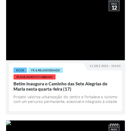
DEZ
12
12 DEZ 2025 - 15h43
ECOS
FÉ & RELIGIOSIDADE
PLANEJAMENTO URBANO
Betim inaugura o Caminho das Sete Alegrias de
Maria nesta quarta-feira (17)
Projeto valoriza urbanização do centro e fortalece o turismo
com um percurso permanente, acessível e integrado à cidade
NOV