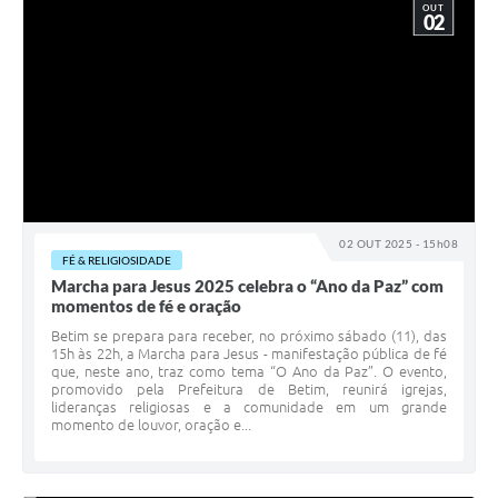
OUT
02
02 OUT 2025 - 15h08
FÉ & RELIGIOSIDADE
Marcha para Jesus 2025 celebra o “Ano da Paz” com
momentos de fé e oração
Betim se prepara para receber, no próximo sábado (11), das
15h às 22h, a Marcha para Jesus - manifestação pública de fé
que, neste ano, traz como tema “O Ano da Paz”. O evento,
promovido pela Prefeitura de Betim, reunirá igrejas,
lideranças religiosas e a comunidade em um grande
momento de louvor, oração e...