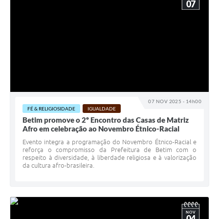
07
07 NOV 2025 - 14h00
FÉ & RELIGIOSIDADE
IGUALDADE
Betim promove o 2º Encontro das Casas de Matriz
Afro em celebração ao Novembro Étnico-Racial
Evento integra a programação do Novembro Étnico-Racial e
reforça o compromisso da Prefeitura de Betim com o
respeito à diversidade, à liberdade religiosa e à valorização
da cultura afro-brasileira.
NOV
04