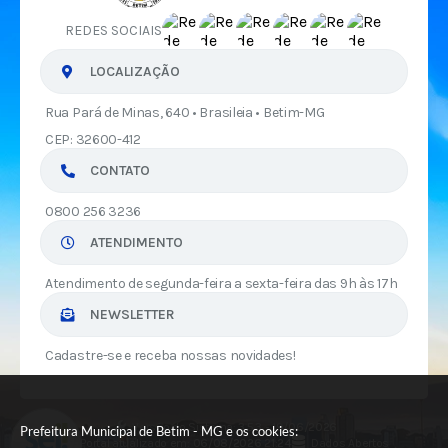
REDES SOCIAIS
LOCALIZAÇÃO
Rua Pará de Minas, 640 • Brasileia • Betim-MG
CEP: 32600-412
CONTATO
0800 256 3236
ATENDIMENTO
Atendimento de segunda-feira a sexta-feira das 9h às 17h
NEWSLETTER
Cadastre-se e receba nossas novidades!
Versão do Sistema:
3.5.3 - 19/06/2026
Prefeitura Municipal de Betim - MG e os cookies:
Portal atualizado em:
06/08/2026 21:24
Dados Abertos