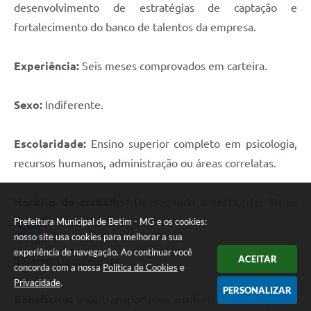
desenvolvimento de estratégias de captação e
fortalecimento do banco de talentos da empresa.
Experiência:
Seis meses comprovados em carteira.
Sexo:
Indiferente.
Escolaridade:
Ensino superior completo em psicologia,
recursos humanos, administração ou áreas correlatas.
Horário de trabalho:
De segunda a sexta, das 8h às
17h48.
Prefeitura Municipal de Betim - MG e os cookies:
nosso site usa cookies para melhorar a sua
experiência de navegação. Ao continuar você
ACEITAR
Salário:
Da categoria.
concorda com a nossa
Política de Cookies
e
Privacidade
.
PERSONALIZAR
Benefícios:
Vale-transporte ou auxilio combustível, vale-