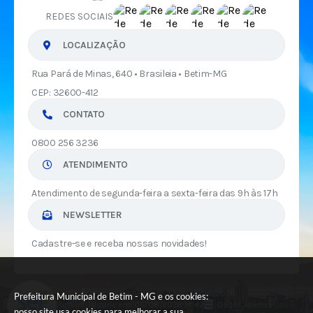
REDES SOCIAIS
LOCALIZAÇÃO
Rua Pará de Minas, 640 • Brasileia • Betim-MG
CEP: 32600-412
CONTATO
0800 256 3236
ATENDIMENTO
Atendimento de segunda-feira a sexta-feira das 9h às 17h
NEWSLETTER
Cadastre-se e receba nossas novidades!
Versão do Sistema:
3.5.3 - 19/06/2026
Prefeitura Municipal de Betim - MG e os cookies:
Portal atualizado em:
06/08/2026 14:42
Dados Abertos
nosso site usa cookies para melhorar a sua