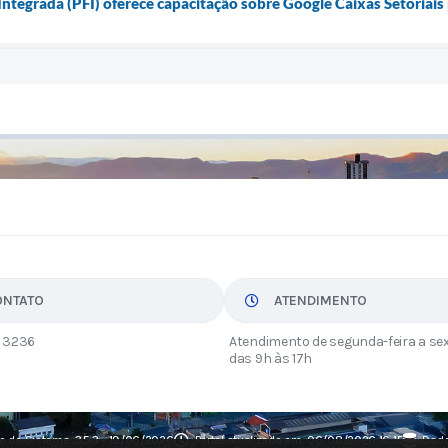
tegrada (PFI) oferece capacitação sobre Google Caixas Setoriais 
ONTATO
ATENDIMENTO
 3236
Atendimento de segunda-feira a sex
das 9h às 17h
o do Sistema:
3.5.3 - 19/06/2026
Portal atualizado em:
06/08/2026 16:15
Dado