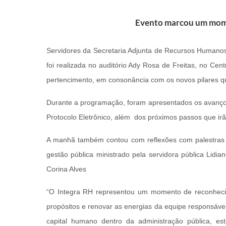
Evento marcou um mome
Servidores da Secretaria Adjunta de Recursos Humanos p
foi realizada no auditório Ady Rosa de Freitas, no Cen
pertencimento, em consonância com os novos pilares q
Durante a programação, foram apresentados os avanços d
Protocolo Eletrônico, além dos próximos passos que irã
A manhã também contou com reflexões com palestras s
gestão pública ministrado pela servidora pública Lidia
Corina Alves
“O Integra RH representou um momento de reconhecim
propósitos e renovar as energias da equipe responsável p
capital humano dentro da administração pública, e