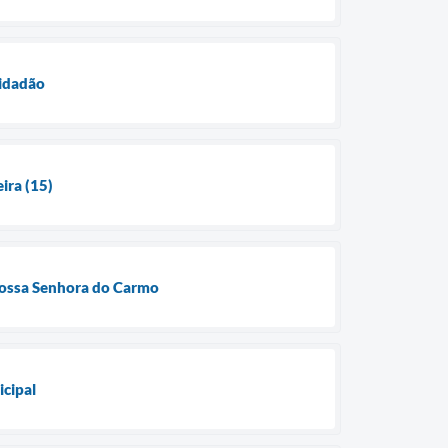
cidadão
ira (15)
 Nossa Senhora do Carmo
icipal