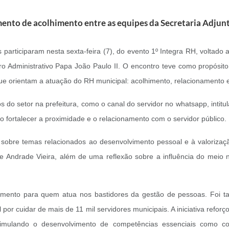
nto de acolhimento entre as equipes da Secretaria Adjun
articiparam nesta sexta-feira (7), do evento 1º Integra RH, voltado a
tro Administrativo Papa João Paulo II. O encontro teve como propósi
ue orientam a atuação do RH municipal: acolhimento, relacionamento
o setor na prefeitura, como o canal do servidor no whatsapp, intitula
o fortalecer a proximidade e o relacionamento com o servidor público.
obre temas relacionados ao desenvolvimento pessoal e à valorizaçã
ne Andrade Vieira, além de uma reflexão sobre a influência do meio n
ento para quem atua nos bastidores da gestão de pessoas. Foi tam
or cuidar de mais de 11 mil servidores municipais. A iniciativa reforç
stimulando o desenvolvimento de competências essenciais como co