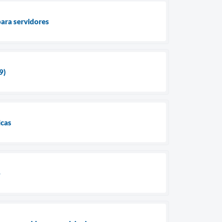
para servidores
9)
icas
o