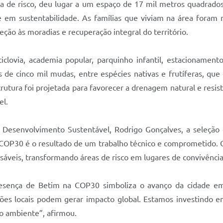
rea de risco, deu lugar a um espaço de 17 mil metros quadrad
de em sustentabilidade. As famílias que viviam na área foram
eção às moradias e recuperação integral do território.
clovia, academia popular, parquinho infantil, estacionamen
de cinco mil mudas, entre espécies nativas e frutíferas, que c
strutura foi projetada para favorecer a drenagem natural e resi
el.
 Desenvolvimento Sustentável, Rodrigo Gonçalves, a seleçã
 a COP30 é o resultado de um trabalho técnico e comprometido. 
áveis, transformando áreas de risco em lugares de convivência,
esença de Betim na COP30 simboliza o avanço da cidade em p
es locais podem gerar impacto global. Estamos investindo 
o ambiente”, afirmou.