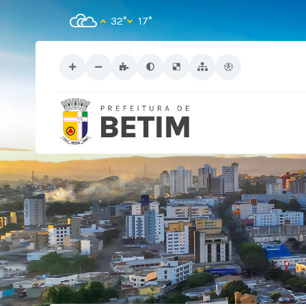
32°
17°