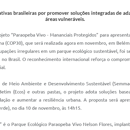
iativas brasileiras por promover soluções integradas de a
áreas vulneráveis.
jeto “Paraopeba Vivo - Mananciais Protegidos” para apresent
a (COP30), que será realizada agora em novembro, em Belém (P
pações irregulares em um parque ecológico sustentável, foi se
 no Brasil. O reconhecimento internacional reforça o compro
al.
al de Meio Ambiente e Desenvolvimento Sustentável (Semmad
etim (Ecos) e outras pastas, o projeto adota soluções bas
undação e aumentar a resiliência urbana. A proposta será a
Verde), no dia 10 de novembro, às 14h15.
” é o Parque Ecológico Paraopeba Vivo Nelson Flores, implant