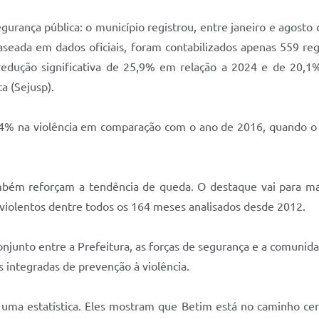
rança pública: o município registrou, entre janeiro e agosto
aseada em dados oficiais, foram contabilizados apenas 559 regi
redução significativa de 25,9% em relação a 2024 e de 20,
ca (Sejusp).
4% na violência em comparação com o ano de 2016, quando o m
bém reforçam a tendência de queda. O destaque vai para mai
iolentos dentre todos os 164 meses analisados desde 2012.
onjunto entre a Prefeitura, as forças de segurança e a comunid
es integradas de prevenção à violência.
a estatística. Eles mostram que Betim está no caminho certo