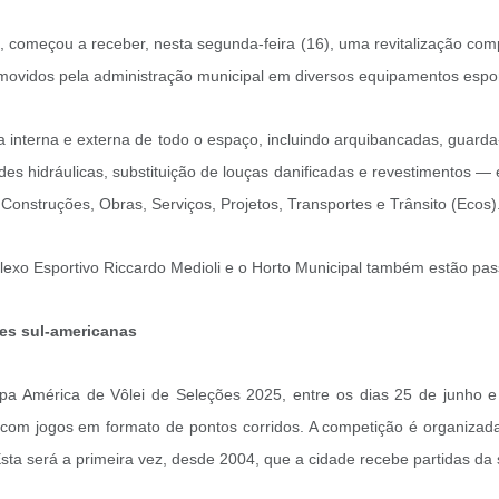
, começou a receber, nesta segunda-feira (16), uma revitalização comp
romovidos pela administração municipal em diversos equipamentos espo
ura interna e externa de todo o espaço, incluindo arquibancadas, gua
s hidráulicas, substituição de louças danificadas e revestimentos — e 
Construções, Obras, Serviços, Projetos, Transportes e Trânsito (Ecos)
exo Esportivo Riccardo Medioli e o Horto Municipal também estão pas
es sul-americanas
pa América de Vôlei de Seleções 2025, entre os dias 25 de junho e 
a, com jogos em formato de pontos corridos. A competição é organiz
ta será a primeira vez, desde 2004, que a cidade recebe partidas da se