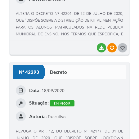
ALTERA O DECRETO Nº 42201, DE 22 DE JULHO DE 2020,
QUE “DISPÕE SOBRE A DISTRIBUIÇÃO DE KIT ALIMENTAÇÃO
PARA OS ALUNOS MATRICULADOS NA REDE PÚBLICA
MUNICIPAL DE ENSINO, NOS TERMOS QUE ESPECIFICA, E
DÁ OUTRAS PROVIDÊNCIAS.”
BAIXAR
VÍNCULOS
G
O
S
Nº 42293
Decreto
T
E
Data:
18/09/2020
I
Situação:
EM VIGOR
Autoria:
Executivo
REVOGA O ART. 12, DO DECRETO Nº 42177, DE 01 DE
JUNHO DE 2020, QUE “DISPÕE SOBRE LOCKDOWN