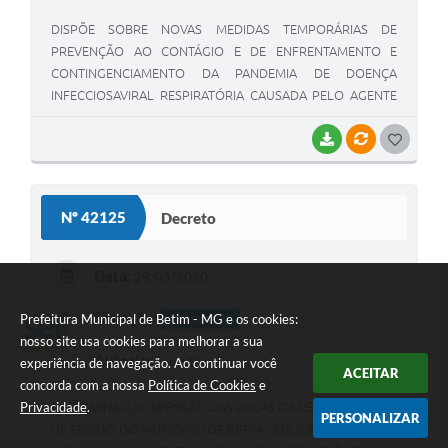
DISPÕE SOBRE NOVAS MEDIDAS TEMPORÁRIAS DE
PREVENÇÃO AO CONTÁGIO E DE ENFRENTAMENTO E
CONTINGENCIAMENTO DA PANDEMIA DE DOENÇA
INFECCIOSAVIRAL RESPIRATÓRIA CAUSADA PELO AGENTE
CORONAVÍRUS – COVID-19.
BAIXAR
VÍNCULOS
G
O
S
Nº 42125
Decreto
T
E
Data:
29/05/2020
I
Situação:
Prefeitura Municipal de Betim - MG e os cookies:
ALTERADA
nosso site usa cookies para melhorar a sua
Autoria:
Executivo
experiência de navegação. Ao continuar você
ACEITAR
concorda com a nossa
Política de Cookies
e
Privacidade
.
DETERMINA A SUSPENSÃO DAS AULAS DA REDE MUNICIPAL
PERSONALIZAR
DE ENSINO DO MUNICÍPIO DE BETIM - EDUCAÇÃO INFANTIL