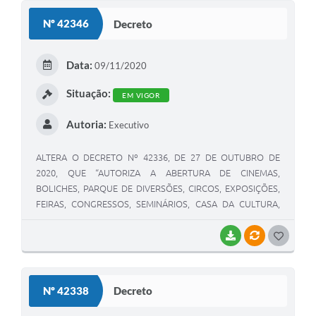
S
Nº 42346
Decreto
T
E
Data:
09/11/2020
I
Situação:
EM VIGOR
Autoria:
Executivo
ALTERA O DECRETO Nº 42336, DE 27 DE OUTUBRO DE
2020, QUE “AUTORIZA A ABERTURA DE CINEMAS,
BOLICHES, PARQUE DE DIVERSÕES, CIRCOS, EXPOSIÇÕES,
FEIRAS, CONGRESSOS, SEMINÁRIOS, CASA DA CULTURA,
SALÕES DE DANÇA E CASAS DE SHOWS, FESTAS E
EVENTOS, NO MUNICÍPIO DE BETIM, E DÁ OUTRAS
BAIXAR
VÍNCULOS
G
PROVIDÊNCIAS”.
O
S
Nº 42338
Decreto
T