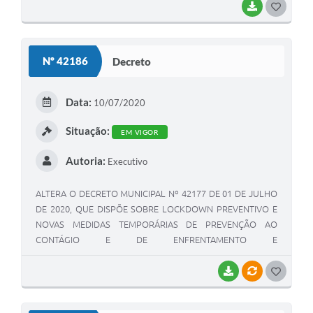
BAIXAR
G
O
S
Nº 42186
Decreto
T
E
Data:
10/07/2020
I
Situação:
EM VIGOR
Autoria:
Executivo
ALTERA O DECRETO MUNICIPAL Nº 42177 DE 01 DE JULHO
DE 2020, QUE DISPÕE SOBRE LOCKDOWN PREVENTIVO E
NOVAS MEDIDAS TEMPORÁRIAS DE PREVENÇÃO AO
CONTÁGIO E DE ENFRENTAMENTO E
CONTINGENCIAMENTO DA PANDEMIA DE DOENÇA
INFECCIOSA VIRAL RESPIRATÓRIA CAUSADA PELO AGENTE
BAIXAR
VÍNCULOS
G
CORONAVÍRUS – COVID-19, E DÁ OUTRAS PROVIDÊNCIAS
O