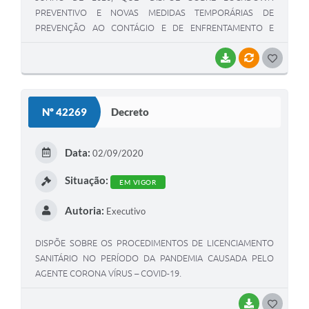
PREVENTIVO E NOVAS MEDIDAS TEMPORÁRIAS DE
PREVENÇÃO AO CONTÁGIO E DE ENFRENTAMENTO E
CONTINGENCIAMENTO DA PANDEMIA DE DOENÇA
INFECCIOSA VIRAL RESPIRATÓRIA CAUSADA PELO AGENTE
BAIXAR
VÍNCULOS
G
CORONAVÍRUS – COVID-19, E DÁ OUTRAS PROVIDÊNCIAS”.
O
S
Nº 42269
Decreto
T
E
Data:
02/09/2020
I
Situação:
EM VIGOR
Autoria:
Executivo
DISPÕE SOBRE OS PROCEDIMENTOS DE LICENCIAMENTO
SANITÁRIO NO PERÍODO DA PANDEMIA CAUSADA PELO
AGENTE CORONA VÍRUS – COVID-19.
BAIXAR
G