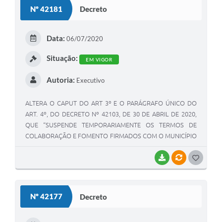
S
Nº 42181
Decreto
T
E
Data:
06/07/2020
I
Situação:
EM VIGOR
Autoria:
Executivo
ALTERA O CAPUT DO ART 3º E O PARÁGRAFO ÚNICO DO
ART. 4º, DO DECRETO Nº 42103, DE 30 DE ABRIL DE 2020,
QUE “SUSPENDE TEMPORARIAMENTE OS TERMOS DE
COLABORAÇÃO E FOMENTO FIRMADOS COM O MUNICÍPIO
DE BETIM E DÁ OUTRAS PROVIDÊNCIAS”.
BAIXAR
VÍNCULOS
G
O
S
Nº 42177
Decreto
T
E