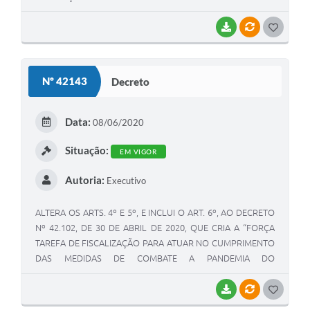
CONTINGENCIAMENTO DA PANDEMIA DE DOENÇA
INFECCIOSA VIRAL RESPIRATÓRIA CAUSADA PELO AGENTE
BAIXAR
VÍNCULOS
G
CORONAVÍRUS – COVID-19.
O
S
Nº 42143
Decreto
T
E
Data:
08/06/2020
I
Situação:
EM VIGOR
Autoria:
Executivo
ALTERA OS ARTS. 4º E 5º, E INCLUI O ART. 6º, AO DECRETO
Nº 42.102, DE 30 DE ABRIL DE 2020, QUE CRIA A “FORÇA
TAREFA DE FISCALIZAÇÃO PARA ATUAR NO CUMPRIMENTO
DAS MEDIDAS DE COMBATE A PANDEMIA DO
CORONAVIRUS-COVID-19”.
BAIXAR
VÍNCULOS
G