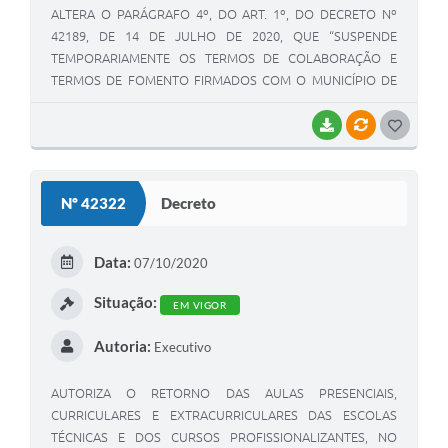
ALTERA O PARÁGRAFO 4º, DO ART. 1º, DO DECRETO Nº
42189, DE 14 DE JULHO DE 2020, QUE “SUSPENDE
TEMPORARIAMENTE OS TERMOS DE COLABORAÇÃO E
TERMOS DE FOMENTO FIRMADOS COM O MUNICÍPIO DE
BETIM E DÁ OUTRAS PROVIDÊNCIAS”
BAIXAR
VÍNCULOS
G
O
S
Nº 42322
Decreto
T
E
Data:
07/10/2020
I
Situação:
EM VIGOR
Autoria:
Executivo
AUTORIZA O RETORNO DAS AULAS PRESENCIAIS,
CURRICULARES E EXTRACURRICULARES DAS ESCOLAS
TÉCNICAS E DOS CURSOS PROFISSIONALIZANTES, NO